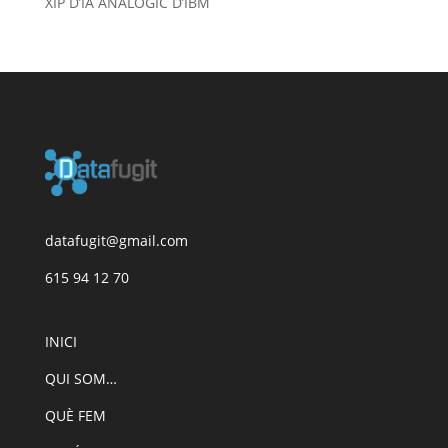
XIP D’IA ANALÒGIC D’IBM
datafugit@gmail.com
615 94 12 70
INICI
QUI SOM…
QUÈ FEM