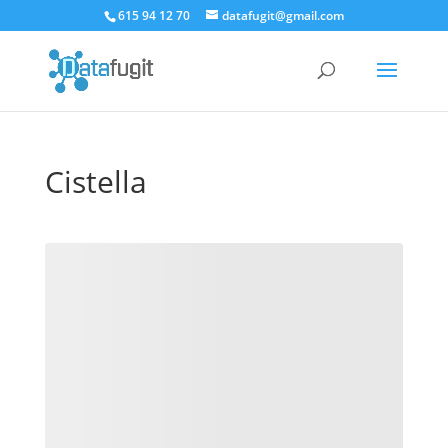
615 94 12 70
datafugit@gmail.com
Cistella