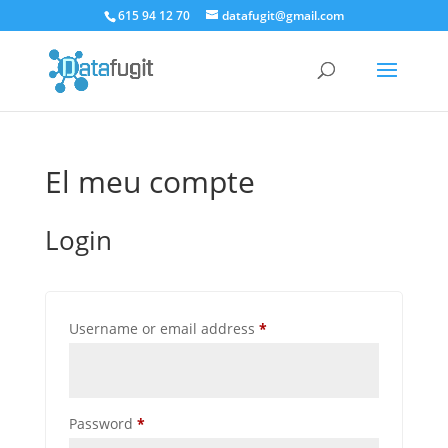
615 94 12 70
datafugit@gmail.com
El meu compte
Login
Required
Username or email address
*
Required
Password
*